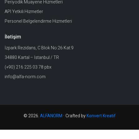
Periyodik Muayene Hizmetleri
API Yetkili Hizmetler
Personel Belgelendirme Hizmetleri
İletişim
İzpark Rezidans, C Blok No:26 Kat:9
34880 Kartal – İstanbul / TR
(+90) 216 225 03 78 pbx
info@alfa-norm.com
© 2026.
ALFANORM
· Crafted by
Konvert Kreatif