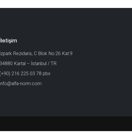
İletişim
İzpark Rezidans, C Blok No:26 Kat:9
34880 Kartal – İstanbul / TR
(+90) 216 225 03 78 pbx
info@alfa-norm.com