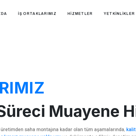
ZDA
İŞ ORTAKLARIMIZ
HIZMETLER
YETKINLIKLER
RIMIZ
 Süreci Muayene H
n
üretimden saha montajına kadar olan tüm aşamalarında
,
kali