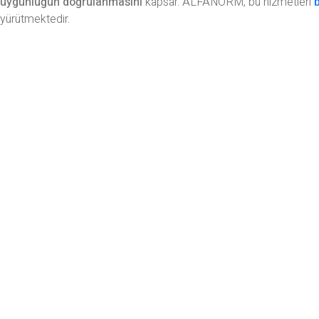
uygunluğun doğrulanmasını
kapsar. ALFANORM, bu hizmetleri
yürütmektedir.