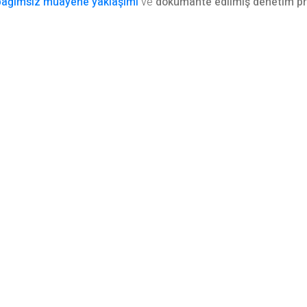
bağımsız muayene yaklaşımı
ve
dokümante edilmiş denetim pr