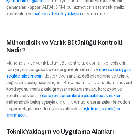
işletmenin sağlanması
amacıyla sunulan
mühendislik temelli
çalışmaları
kapsar. ALFANORM, bu hizmetleri
sistematik analiz
yöntemleri
ve
bağımsız teknik yaklaşım
ile yürütmektedir.
Mühendislik ve Varlık Bütünlüğü Kontrolü
Nedir?
Mühendislik ve varlık bütünlüğü kontrolü; ekipman ve tesislerin
tüm yaşam döngüsü boyunca
güvenli
,
verimli
ve
mevzuata uygun
şekilde işletilmesini
destekleyen
analiz, değerlendirme ve teknik
doğrulama çalışmalarını
içerir. Bu kapsamda ekipmanların
mevcut
kondisyonu
,
maruz kaldığı hasar mekanizmaları
,
korozyon ve
yorulma etkileri
ile
ilerleyen dönemlerde oluşabilecek riskler
,
mühendislik bakış açısıyla
ele alınır. Amaç;
olası arızaları önceden
öngörmek
,
plansız duruşları azaltmak
ve
işletme güvenliğini
artırmaktır
.
Teknik Yaklaşım ve Uygulama Alanları