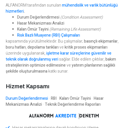
ALFANORM tarafından sunulan
mühendislik ve varlık bütünlüğü
hizmetleri
;
Durum Değerlendirmesi
(Condition Assessment)
Hasar Mekanizması Analizi
Kalan Ömür Tayini
(Remaining Life Assessment)
Risk Bazlı Muayene (RBI) Çalışmaları
kapsamında yürütülmektedir. Bu çalışmalar;
basınçlı ekipmanlar
,
boru hatları
,
depolama tankları
ve
kritik proses ekipmanları
üzerinde uygulanarak,
işletme karar süreçlerine güvenilir ve
teknik olarak doğrulanmış veri
sağlar. Elde edilen çıktılar,
bakım
stratejilerinin optimize edilmesine
ve
yatırım planlarının sağlıklı
şekilde oluşturulmasına
katkı sunar.
Hizmet Kapsamı
Durum Değerlendirmesi
·
RBI
·
Kalan Ömür Tayini
·
Hasar
Mekanizması Analizi
·
Teknik Değerlendirme Raporları
ALFANORM
akredite
denetim
Hasar mekanizmalarına dayalı kondisyon izleme