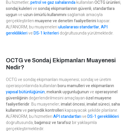
Bu hizmetler;
petrol ve gaz sahalarında
kullanılan
OCTG ürünleri
,
sondaj kuleleri
ve
sondaj ekipmanlarının
güvenli
,
standartlara
uygun
ve
uzun ömürlü kullanımını
sağlamak amacıyla
gerçekleştirilen
muayene ve denetim faaliyetlerini
kapsar.
ALFANORM, bu muayeneleri
uluslararası standartlar
,
API
gereklilikleri
ve
DS-1 kriterleri
doğrultusunda yürütmektedir.
OCTG ve Sondaj Ekipmanları Muayenesi
Nedir?
OCTG ve sondaj ekipmanları muayenesi; sondaj ve üretim
operasyonlarında kullanılan
boru mamulleri ve ekipmanların
yapısal bütünlüğünün
,
mekanik uygunluğunun
ve
operasyonel
güvenliğinin
değerlendirilmesini amaçlayan
özel muayene
faaliyetleridir
. Bu muayeneler;
imalat öncesi
,
imalat süreci
,
saha
kullanımı
ve
periyodik kontrolleri
kapsayacak şekilde planlanır.
ALFANORM, bu hizmetleri
API standartları
ve
DS-1 gereklilikleri
doğrultusunda,
bağımsız ve tarafsız
bir yaklaşımla
gerçekleştirmektedir.