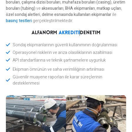
boruları
,
çalışma dizisi boruları
,
muhafaza boruları (casing)
,
üretim
boruları (tubing)
ve
aksesuarları
,
BHA ekipmanları
,
matkap uçları
,
özel sondaj aletleri
,
delme esnasında kullanılan ekipmanlar
ile
basınç testleri
gerçekleştirilmektedir.
ALFANORM
akredite
denetim
Sondaj ekipmanlarının güvenli kullanımının doğrulanması
Operasyonel risklerin ve arıza olasılıklarının azaltılması
API standartlarına ve teknik şartnamelere uygunluk
Ekipman ömrünün ve saha verimliliğinin artırılması
Güvenilir muayene raporları ile karar süreçlerinin
desteklenmesi