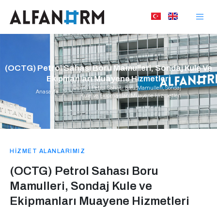
(OCTG) Petrol Sahası Boru Mamulleri, Sondaj Kule Ve
Ekipmanları Muayene Hizmetleri
(OCTG) Petrol Sahası Boru Mamulleri, Sondaj
Anasayfa
Kule ve Ekipmanları Muayene Hizmetleri
HİZMET ALANLARIMIZ
(OCTG) Petrol Sahası Boru
Mamulleri, Sondaj Kule ve
Ekipmanları Muayene Hizmetleri