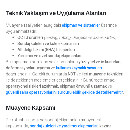
Teknik Yaklaşım ve Uygulama Alanları
Muayene faaliyetleri aşağıdaki
ekipman ve sistemler
üzerinde
uygulanmaktadır:
OCTG ürünleri
(casing, tubing, drill pipe ve aksesuarları)
Sondaj kuleleri ve kule ekipmanları
Alt delgi takımı (BHA) bileşenleri
Yardımcı ve özel sondaj ekipmanları
Bu kapsamda boruların ve ekipmanların
yüzeysel ve iç kusurları
,
deformasyonları
,
aşınma
ve
kullanım kaynaklı hasarları
değerlendirilir. Gerekli durumlarda
NDT
ve
ileri muayene teknikleri
ile desteklenen incelemeler gerçekleştirilir. Bu süreçte amaç;
operasyonel riskleri azaltmak
,
ekipman ömrünü uzatmak
ve
güvenli saha operasyonlarını sürdürülebilir şekilde desteklemektir
.
Muayene Kapsamı
Petrol sahası boru ve sondaj ekipmanları muayenesi
kapsamında;
sondaj kuleleri ve yardımcı ekipmanlar
,
kazma